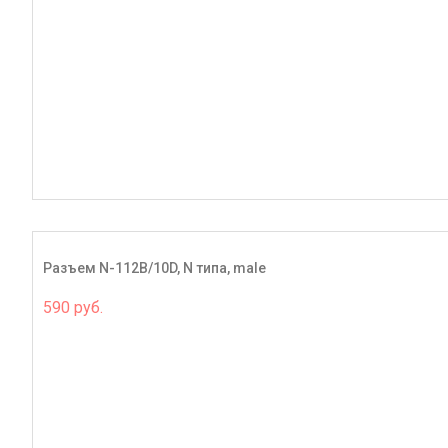
Разъем N-112B/10D, N типа, male
590 руб.