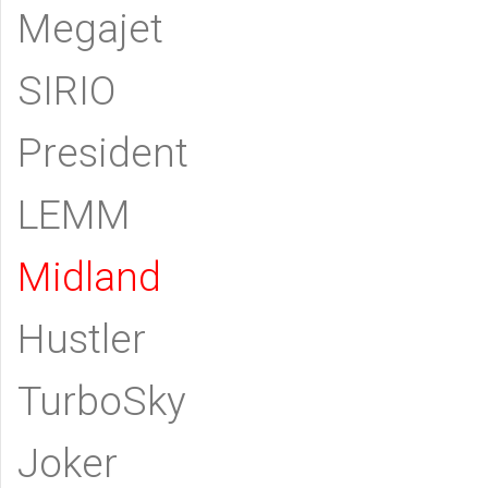
Megajet
SIRIO
President
LEMM
Midland
Hustler
TurboSky
Joker