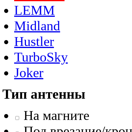
LEMM
Midland
Hustler
TurboSky
Joker
Тип антенны
На магните
Под врезание/кро